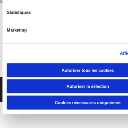
ASB
Statistiques
HABITAT
Marketing
50 rue Uriane Sorriaux
62220 Carvin
Affi
07 66 54 61 15

as.menuiserie@outlook.fr

Autoriser tous les cookies
Copyright 2020 | ASB Habitat | Tous droits réservés |
Autoriser la sélection
Mentions légales
Cookies nécessaires uniquement