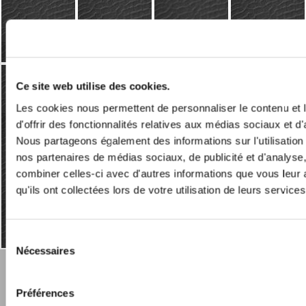
Testimonials
Blogs
E
Ce site web utilise des cookies.
Les cookies nous permettent de personnaliser le contenu et
d'offrir des fonctionnalités relatives aux médias sociaux et d'
Nous partageons également des informations sur l'utilisation
CTA's
Contact
nos partenaires de médias sociaux, de publicité et d'analyse
pages
combiner celles-ci avec d'autres informations que vous leur 
qu'ils ont collectées lors de votre utilisation de leurs services
G
Sélection
Nécessaires
du
consentement
07 66 54 61 15
Préférences