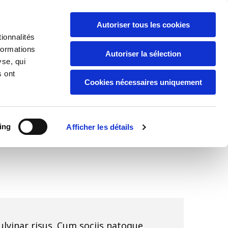
Autoriser tous les cookies
Appelez-nous:
07 66 54 61 15
ionnalités
formations
Autoriser la sélection
yse, qui
s ont
Cookies nécessaires uniquement
ing
Afficher les détails
ulvinar risus. Cum sociis natoque