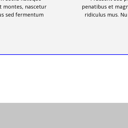
t montes, nascetur
penatibus et magn
cus sed fermentum
ridiculus mus. N