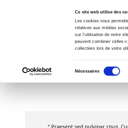
Accéder au contenu
ASB
Ce site web utilise des co
HABITAT
Les cookies nous permetten
relatives aux médias socia
sur l'utilisation de notre 
peuvent combiner celles-ci
Testimonials 1
collectées lors de votre uti
Sélection
Nécessaires
du
consentement
" Praesent sed pulvinar risus. C