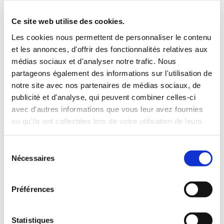
Conformément à la loi « informatique et libertés » du
6 janvier 1978 modifiée et au Règlement européen
Ce site web utilise des cookies.
n°2016/679/UE du 27 avril 2016, vous bénéficiez d’un
Les cookies nous permettent de personnaliser le contenu
droit d’accès, de rectification, de portabilité et
et les annonces, d'offrir des fonctionnalités relatives aux
d’effacement de vos données ou encore de limitation
médias sociaux et d'analyser notre trafic. Nous
partageons également des informations sur l'utilisation de
du traitement.
notre site avec nos partenaires de médias sociaux, de
publicité et d'analyse, qui peuvent combiner celles-ci
Vous pouvez également, pour des motifs légitimes,
avec d'autres informations que vous leur avez fournies
vous opposer au traitement des données vous
ou qu'ils ont collectées lors de votre utilisation de leurs
concernant. Vous disposez d’un droit d’accès et de
services.
rectification. Vous avez l'opportunité d'émettre des
Sélection
Nécessaires
du
directives sur la conservation, la suppression ou la
consentement
communication de vos données personnelles après
Préférences
votre décès. Vous pouvez ainsi exercer vos droits en
nous écrivant à as.menuiserie@outlook.fr.
Statistiques