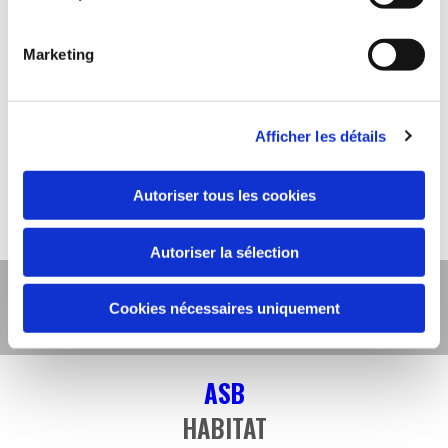
Pour être traitée, votre demande devra être
accompagnée d’un justificatif d’identité. Enfin, nous
Marketing
vous informons de l’existence de la liste d'opposition
au démarchage téléphonique « Bloctel », sur laquelle
vous pouvez vous inscrire
Afficher les détails
(
https://www.bloctel.gouv.fr/
).
Autoriser tous les cookies
Autoriser la sélection
07 66 54 61 15
Cookies nécessaires uniquement
ASB
HABITAT