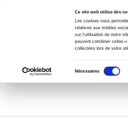
Accéder au contenu
ASB
Ce site web utilise des co
HABITAT
Les cookies nous permetten
relatives aux médias socia
sur l'utilisation de notre 
peuvent combiner celles-ci
USPs 1
collectées lors de votre uti
Sélection
Nécessaires
du
consentement